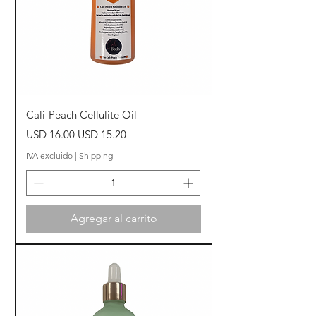
Cali-Peach Cellulite Oil
Precio
Precio de oferta
USD 16.00
USD 15.20
IVA excluido
|
Shipping
Agregar al carrito