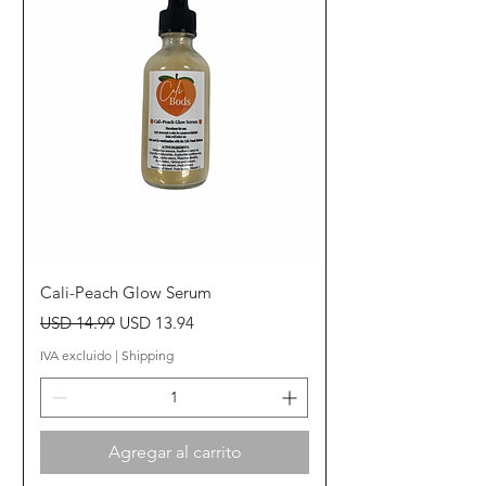
Cali-Peach Glow Serum
Precio
Precio de oferta
USD 14.99
USD 13.94
IVA excluido
|
Shipping
Agregar al carrito