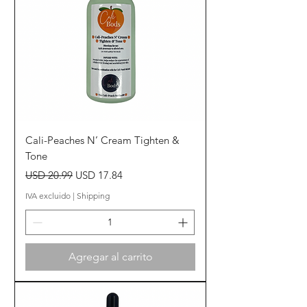
Cali-Peaches N’ Cream Tighten &
Tone
Precio
Precio de oferta
USD 20.99
USD 17.84
IVA excluido
|
Shipping
Agregar al carrito