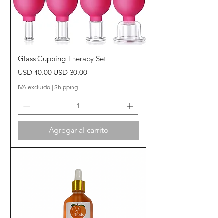
Glass Cupping Therapy Set
Precio
Precio de oferta
USD 40.00
USD 30.00
IVA excluido
|
Shipping
Agregar al carrito